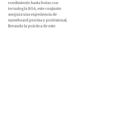
rendimiento hasta botas con
tecnología BOA, este conjunto
asegura una experiencia de
snowboard precisa y profesional,
llevando la práctica de este
emocionante deporte a nuevos
niveles de excelencia.
Categoría:
Gama alta
Fechas
Totales
Altura