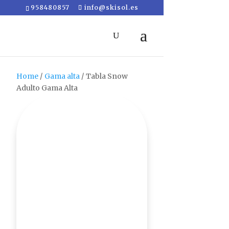
958480857
info@skisol.es
Home
/
Gama alta
/ Tabla Snow
Adulto Gama Alta