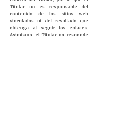
Titular no es responsable del
contenido de los sitios web
vinculados ni del resultado que
obtenga al seguir los enlaces.
Asimismo, el Titular no responde
de los links o enlaces ubicados en
los sitios web vinculados a los que
le proporciona acceso.
El establecimiento del enlace no
implica en ningún caso la
existencia de relaciones entre el
Titular y el propietario del sitio en
el que se establezca el enlace, ni la
aceptación o aprobación por parte
del Titular de sus contenidos o
servicios.
Si accede a un sitio web externo
desde un enlace que encuentre en