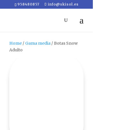
958480857
info@skisol.es
Home
/
Gama media
/ Botas Snow
Adulto